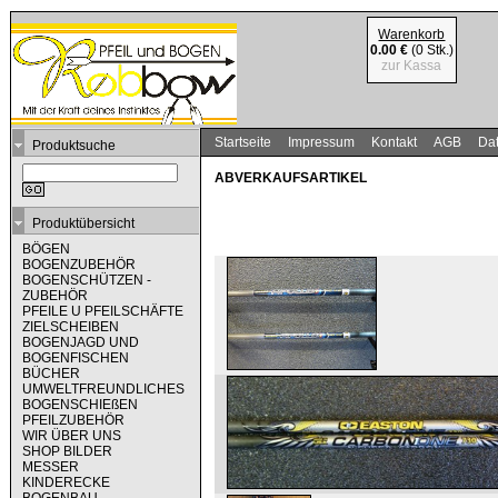
Warenkorb
0.00 €
(0 Stk.)
zur Kassa
Startseite
Impressum
Kontakt
AGB
Dat
Produktsuche
ABVERKAUFSARTIKEL
Produktübersicht
BÖGEN
BOGENZUBEHÖR
BOGENSCHÜTZEN -
ZUBEHÖR
PFEILE U PFEILSCHÄFTE
ZIELSCHEIBEN
BOGENJAGD UND
BOGENFISCHEN
BÜCHER
UMWELTFREUNDLICHES
BOGENSCHIEßEN
PFEILZUBEHÖR
WIR ÜBER UNS
SHOP BILDER
MESSER
KINDERECKE