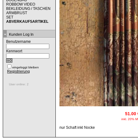
BOGENBAU
ROBBOW VIDEO
BEKLEIDUNG / TASCHEN
ARMBRUST
SET
ABVERKAUFSARTIKEL
Kunden Log In
Benutzername
Kennwort
eingeloggt bleiben
Registrierung
User online: 2
51.00 
inkl. 20% M
nur Schaft inkl Nocke