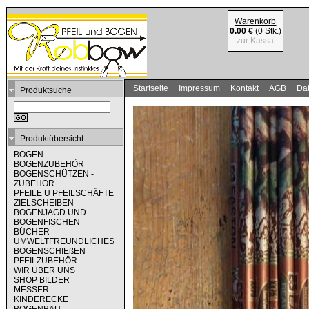
Warenkorb
0.00 €
(0 Stk.)
zur Kassa
Startseite
Impressum
Kontakt
AGB
Dat
Produktsuche
Produktübersicht
BÖGEN
BOGENZUBEHÖR
BOGENSCHÜTZEN -
ZUBEHÖR
PFEILE U PFEILSCHÄFTE
ZIELSCHEIBEN
BOGENJAGD UND
BOGENFISCHEN
BÜCHER
UMWELTFREUNDLICHES
BOGENSCHIEßEN
PFEILZUBEHÖR
WIR ÜBER UNS
SHOP BILDER
MESSER
KINDERECKE