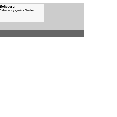
 Befiederer
Befiederungsgerät - Fletcher