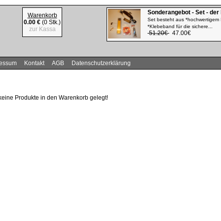
Sonderangebot - Set - der
Warenkorb
Set besteht aus *hochwertigem 
0.00 €
(0 Stk.)
*Klebeband für die sichere...
zur Kassa
51.20€
47.00€
ressum
Kontakt
AGB
Datenschutzerklärung
keine Produkte in den Warenkorb gelegt!