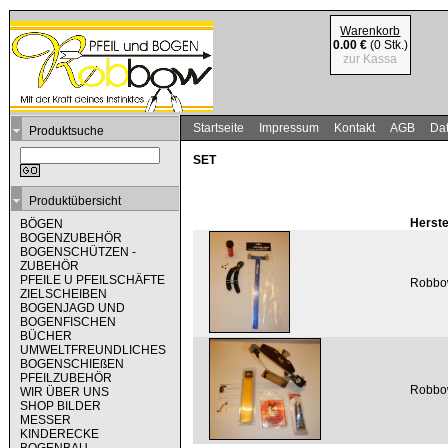
Warenkorb
0.00 €
(0 Stk.)
zur Kassa
Startseite
Impressum
Kontakt
AGB
Dat
Produktsuche
SET
Produktübersicht
Herste
BÖGEN
BOGENZUBEHÖR
BOGENSCHÜTZEN -
ZUBEHÖR
PFEILE U PFEILSCHÄFTE
Robb
ZIELSCHEIBEN
BOGENJAGD UND
BOGENFISCHEN
BÜCHER
UMWELTFREUNDLICHES
BOGENSCHIEßEN
PFEILZUBEHÖR
Robb
WIR ÜBER UNS
SHOP BILDER
MESSER
KINDERECKE