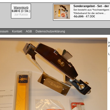
Sonderangebot - Set - der
Warenkorb
Set besteht aus *hochwertigem 
0.00 €
(0 Stk.)
*Klebeband für die sichere...
zur Kassa
51.20€
47.00€
ressum
Kontakt
AGB
Datenschutzerklärung
H
P
L