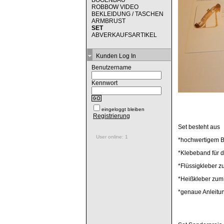
BOGENBAU
ROBBOW VIDEO
BEKLEIDUNG / TASCHEN
ARMBRUST
SET
ABVERKAUFSARTIKEL
Kunden Log In
Benutzername
Kennwort
eingeloggt bleiben
Registrierung
Set besteht aus
User online: 1
*hochwertigem Be
*Klebeband für d
*Flüssigkleber z
*Heißkleber zum 
*genaue Anleitu