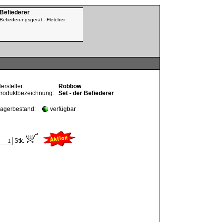
 Befiederer
Befiederungsgerät - Fletcher
ersteller:
Robbow
roduktbezeichnung:
Set - der Befiederer
agerbestand:
verfügbar
Stk.