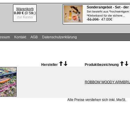
Sonderangebot - Set - der
Warenkorb
Set besteht aus *hochwertigem 
0.00 €
(0 Stk.)
*Klebeband für die sichere...
zur Kassa
51.20€
47.00€
ressum
Kontakt
AGB
Datenschutzerklärung
Hersteller
Produktbezeichnung
ROBBOW WOODY ARMBR
Alle Preise verstehen sich inkl. MwSt.