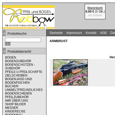
Warenkorb
0.00 €
(0 Stk.)
zur Kassa
Startseite
Impressum
Kontakt
AGB
Dat
Produktsuche
ARMBRUST
Produktübersicht
Her
BÖGEN
BOGENZUBEHÖR
BOGENSCHÜTZEN -
ZUBEHÖR
PFEILE U PFEILSCHÄFTE
ZIELSCHEIBEN
BOGENJAGD UND
BOGENFISCHEN
BÜCHER
UMWELTFREUNDLICHES
BOGENSCHIEßEN
PFEILZUBEHÖR
WIR ÜBER UNS
SHOP BILDER
MESSER
KINDERECKE