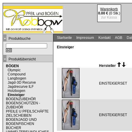
Warenkorb
0.00 €
(0 Stk.)
zur Kassa
Startseite
Impressum
Kontakt
AGB
Dat
Produktsuche
Einsteiger
Produktübersicht
Hersteller
BÖGEN
Olympic
Compound
Langbogen
Jagd-3D Recurve
EINSTEIGERSET
Jagdrecurve ILF
Holzbogen
Einsteiger
BOGENZUBEHÖR
BOGENSCHÜTZEN -
ZUBEHÖR
PFEILE U PFEILSCHÄFTE
EINSTEIGERSET
ZIELSCHEIBEN
BOGENJAGD UND
BOGENFISCHEN
BÜCHER