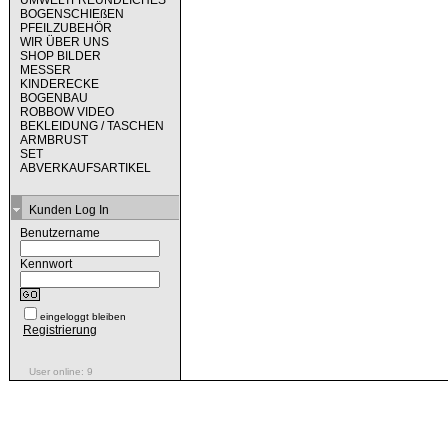
UMWELTFREUNDLICHES
BOGENSCHIEßEN
PFEILZUBEHÖR
WIR ÜBER UNS
SHOP BILDER
MESSER
KINDERECKE
BOGENBAU
ROBBOW VIDEO
BEKLEIDUNG / TASCHEN
ARMBRUST
SET
ABVERKAUFSARTIKEL
Kunden Log In
Benutzername
Kennwort
eingeloggt bleiben
Registrierung
User online: 9