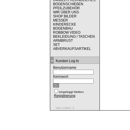
UMWELTFREUNDLICHES
BOGENSCHIEßEN
PFEILZUBEHÖR
WIR ÜBER UNS
SHOP BILDER
MESSER
KINDERECKE
BOGENBAU
ROBBOW VIDEO
BEKLEIDUNG / TASCHEN
ARMBRUST
SET
ABVERKAUFSARTIKEL
Kunden Log In
Benutzername
Kennwort
eingeloggt bleiben
Registrierung
User online: 2