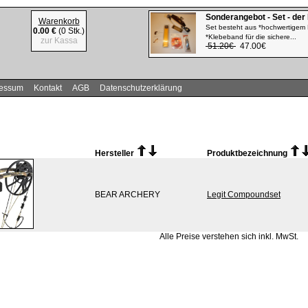
Sonderangebot - Set - der
Warenkorb
Set besteht aus *hochwertigem 
0.00 €
(0 Stk.)
*Klebeband für die sichere...
zur Kassa
51.20€
47.00€
ressum
Kontakt
AGB
Datenschutzerklärung
Hersteller
Produktbezeichnung
BEAR ARCHERY
Legit Compoundset
Alle Preise verstehen sich inkl. MwSt.