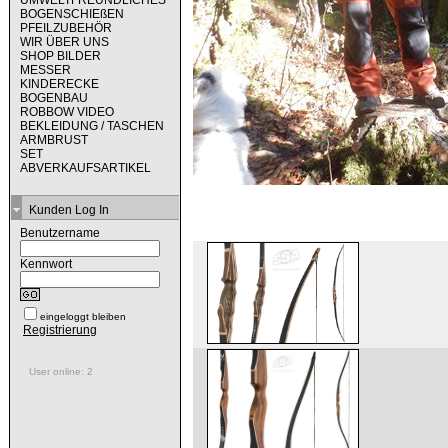
UMWELTFREUNDLICHES
BOGENSCHIEßEN
PFEILZUBEHÖR
WIR ÜBER UNS
SHOP BILDER
MESSER
KINDERECKE
BOGENBAU
ROBBOW VIDEO
BEKLEIDUNG / TASCHEN
ARMBRUST
SET
ABVERKAUFSARTIKEL
Kunden Log In
Benutzername
Kennwort
eingeloggt bleiben
Registrierung
User online: 2