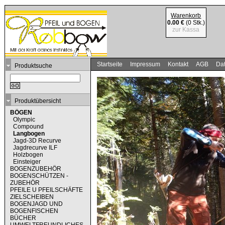
Warenkorb
0.00 €
(0 Stk.)
zur Kassa
Startseite
Impressum
Kontakt
AGB
Dat
Produktsuche
Produktübersicht
BÖGEN
Olympic
Compound
Langbogen
Jagd-3D Recurve
Jagdrecurve ILF
Holzbogen
Einsteiger
BOGENZUBEHÖR
BOGENSCHÜTZEN -
ZUBEHÖR
PFEILE U PFEILSCHÄFTE
ZIELSCHEIBEN
BOGENJAGD UND
BOGENFISCHEN
BÜCHER