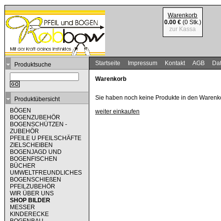
Warenkorb
0.00 €
(0 Stk.)
zur Kassa
Startseite
Impressum
Kontakt
AGB
Dat
Produktsuche
Warenkorb
Sie haben noch keine Produkte in den Warenko
Produktübersicht
BÖGEN
weiter einkaufen
BOGENZUBEHÖR
BOGENSCHÜTZEN -
ZUBEHÖR
PFEILE U PFEILSCHÄFTE
ZIELSCHEIBEN
BOGENJAGD UND
BOGENFISCHEN
BÜCHER
UMWELTFREUNDLICHES
BOGENSCHIEßEN
PFEILZUBEHÖR
WIR ÜBER UNS
SHOP BILDER
MESSER
KINDERECKE