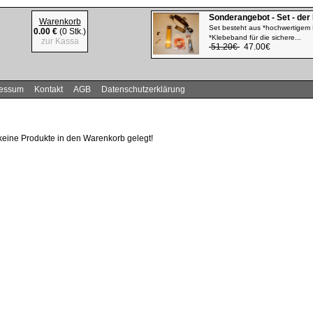
Sonderangebot - Set - der
Warenkorb
Set besteht aus *hochwertigem 
0.00 €
(0 Stk.)
*Klebeband für die sichere...
zur Kassa
51.20€
47.00€
ressum
Kontakt
AGB
Datenschutzerklärung
keine Produkte in den Warenkorb gelegt!