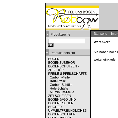
Startseite
Imp
Produktsuche
Warenkorb
Sie haben noch 
Produktübersicht
BÖGEN
weiter einkaufen
BOGENZUBEHÖR
BOGENSCHÜTZEN -
ZUBEHÖR
PFEILE U PFEILSCHÄFTE
Carbon-Pfeile
Holz-Pfeile
Carbon-Schäfte
Holz-Schäfte
Aluminium-Pfeile
ZIELSCHEIBEN
BOGENJAGD UND
BOGENFISCHEN
BÜCHER
UMWELTFREUNDLICHES
BOGENSCHIEßEN