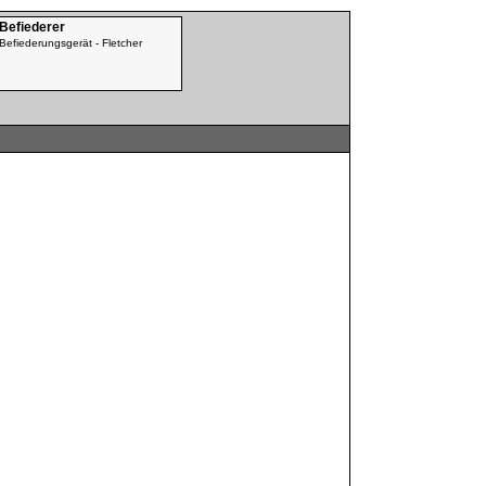
 Befiederer
Befiederungsgerät - Fletcher