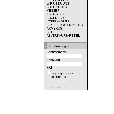
PFEILZUBEHÖR
WIR ÜBER UNS
SHOP BILDER
MESSER
KINDERECKE
BOGENBAU
ROBBOW VIDEO
BEKLEIDUNG / TASCHEN
ARMBRUST
SET
ABVERKAUFSARTIKEL
Kunden Log In
Benutzername
Kennwort
eingeloggt bleiben
Registrierung
User online: 1