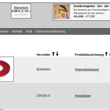
Sonderangebot - Set - der
Warenkorb
Set besteht aus *hochwertigem 
0.00 €
(0 Stk.)
*Klebeband für die sichere...
zur Kassa
51.20€
47.00€
ressum
Kontakt
AGB
Datenschutzerklärung
Hersteller
Produktbezeichnung
BOHNING
Federnklebeband
CROSS-X
Heisskleber