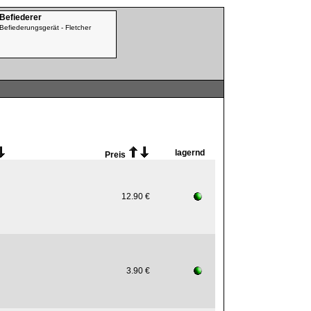
 Befiederer
Befiederungsgerät - Fletcher
lagernd
Preis
12.90 €
3.90 €