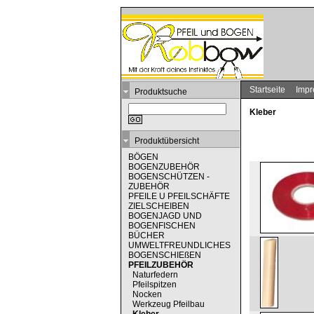
Startseite
Imp
Produktsuche
Kleber
Produktübersicht
BÖGEN
BOGENZUBEHÖR
BOGENSCHÜTZEN -
ZUBEHÖR
PFEILE U PFEILSCHÄFTE
ZIELSCHEIBEN
BOGENJAGD UND
BOGENFISCHEN
BÜCHER
UMWELTFREUNDLICHES
BOGENSCHIEßEN
PFEILZUBEHÖR
Naturfedern
Pfeilspitzen
Nocken
Werkzeug Pfeilbau