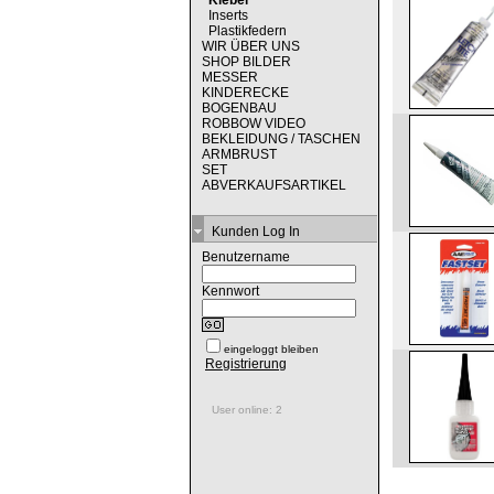
Kleber
Inserts
Plastikfedern
WIR ÜBER UNS
SHOP BILDER
MESSER
KINDERECKE
BOGENBAU
ROBBOW VIDEO
BEKLEIDUNG / TASCHEN
ARMBRUST
SET
ABVERKAUFSARTIKEL
Kunden Log In
Benutzername
Kennwort
eingeloggt bleiben
Registrierung
User online: 2