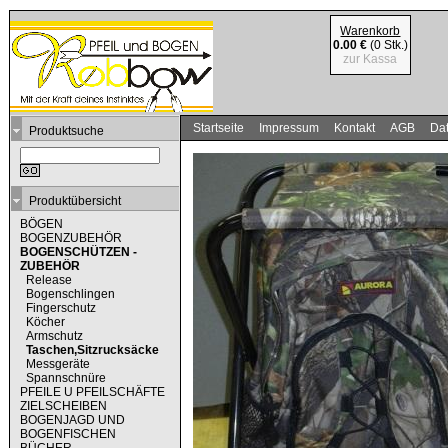
Warenkorb
0.00 €
(0 Stk.)
zur Kassa
Startseite
Impressum
Kontakt
AGB
Dat
Produktsuche
Produktübersicht
BÖGEN
BOGENZUBEHÖR
BOGENSCHÜTZEN -
ZUBEHÖR
Release
Bogenschlingen
Fingerschutz
Köcher
Armschutz
Taschen,Sitzrucksäcke
Messgeräte
Spannschnüre
PFEILE U PFEILSCHÄFTE
ZIELSCHEIBEN
BOGENJAGD UND
BOGENFISCHEN