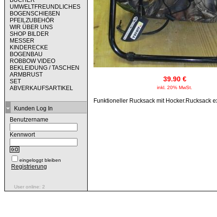
BÜCHER
UMWELTFREUNDLICHES
BOGENSCHIEßEN
PFEILZUBEHÖR
WIR ÜBER UNS
SHOP BILDER
MESSER
KINDERECKE
BOGENBAU
ROBBOW VIDEO
BEKLEIDUNG / TASCHEN
ARMBRUST
39.90 €
SET
ABVERKAUFSARTIKEL
inkl. 20% MwSt.
Funktioneller Rucksack mit Hocker.Rucksack e
Kunden Log In
Benutzername
Kennwort
eingeloggt bleiben
Registrierung
User online: 2