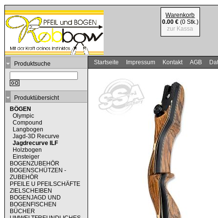
Warenkorb
0.00 €
(0 Stk.)
zur Kassa
Startseite
Impressum
Kontakt
AGB
Dat
Produktsuche
Produktübersicht
BÖGEN
Olympic
Compound
Langbogen
Jagd-3D Recurve
Jagdrecurve ILF
Holzbogen
Einsteiger
BOGENZUBEHÖR
BOGENSCHÜTZEN -
ZUBEHÖR
PFEILE U PFEILSCHÄFTE
ZIELSCHEIBEN
BOGENJAGD UND
BOGENFISCHEN
BÜCHER