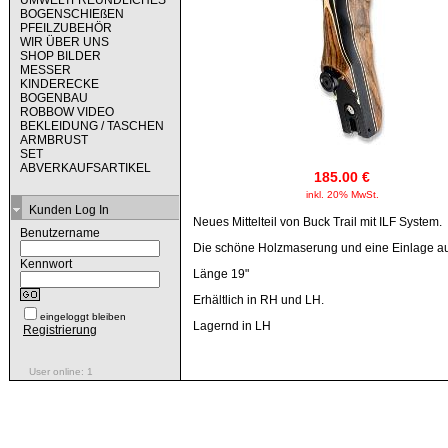
UMWELTFREUNDLICHES
BOGENSCHIEßEN
PFEILZUBEHÖR
WIR ÜBER UNS
SHOP BILDER
MESSER
KINDERECKE
BOGENBAU
ROBBOW VIDEO
BEKLEIDUNG / TASCHEN
ARMBRUST
SET
ABVERKAUFSARTIKEL
185.00 €
inkl. 20% MwSt.
Kunden Log In
Neues Mittelteil von Buck Trail mit ILF System.
Benutzername
Die schöne Holzmaserung und eine Einlage aus
Kennwort
Länge 19"
Erhältlich in RH und LH.
eingeloggt bleiben
Lagernd in LH
Registrierung
User online: 1