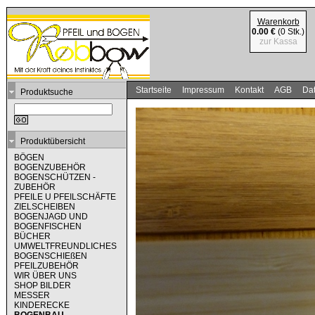
Warenkorb
0.00 €
(0 Stk.)
zur Kassa
Startseite
Impressum
Kontakt
AGB
Dat
Produktsuche
Produktübersicht
BÖGEN
BOGENZUBEHÖR
BOGENSCHÜTZEN -
ZUBEHÖR
PFEILE U PFEILSCHÄFTE
ZIELSCHEIBEN
BOGENJAGD UND
BOGENFISCHEN
BÜCHER
UMWELTFREUNDLICHES
BOGENSCHIEßEN
PFEILZUBEHÖR
WIR ÜBER UNS
SHOP BILDER
MESSER
KINDERECKE