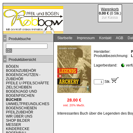
Warenkorb
0.00 €
(0 Stk.)
zur Kassa
Startseite
Impressum
Kontakt
AGB
Dat
Produktsuche
Hersteller:
P
Produktbezeichnung:
L
Produktübersicht
Lagerbestand:
verf
BÖGEN
BOGENZUBEHÖR
BOGENSCHÜTZEN -
ZUBEHÖR
Stk.
PFEILE U PFEILSCHÄFTE
ZIELSCHEIBEN
BOGENJAGD UND
BOGENFISCHEN
BÜCHER
28.00 €
UMWELTFREUNDLICHES
inkl. 20% MwSt.
BOGENSCHIEßEN
PFEILZUBEHÖR
Interessantes Buch über die Legenden des Bo
WIR ÜBER UNS
SHOP BILDER
MESSER
KINDERECKE