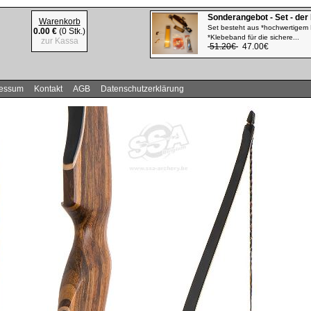
Sonderangebot - Set - der
Warenkorb
Set besteht aus *hochwertigem 
0.00 €
(0 Stk.)
*Klebeband für die sichere...
zur Kassa
51.20€
47.00€
ressum
Kontakt
AGB
Datenschutzerklärung