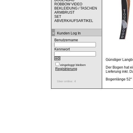
BOGENBAU
ROBBOW VIDEO
BEKLEIDUNG / TASCHEN
ARMBRUST
SET
ABVERKAUFSARTIKEL
Kunden Log In
Benutzername
Kennwort
Günstiger Langb
eingeloggt bleiben
Der Bogen hat ei
Registrierung
Lieferung inkl. 
Bogenlänge 52"
User online: 4