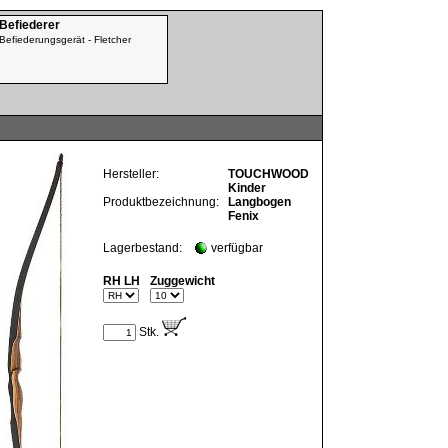
 Befiederer
Befiederungsgerät - Fletcher
Hersteller:
TOUCHWOOD
Kinder
Produktbezeichnung:
Langbogen
Fenix
Lagerbestand:
verfügbar
RH LH
Zuggewicht
Stk.