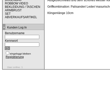
BOGENBAU
Ausgezeichnetes und sehr schönes Messer vo
ROBBOW VIDEO
Griffkombination: Palisander/ Leder/ masurisch
BEKLEIDUNG / TASCHEN
ARMBRUST
Klingenlänge 10cm
SET
ABVERKAUFSARTIKEL
Kunden Log In
Benutzername
Kennwort
eingeloggt bleiben
Registrierung
User online: 1