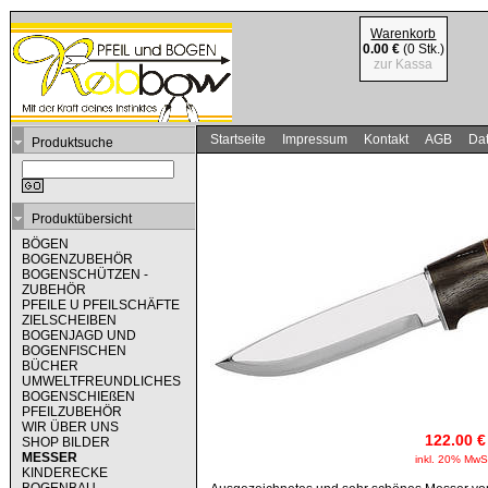
Warenkorb
0.00 €
(0 Stk.)
zur Kassa
Startseite
Impressum
Kontakt
AGB
Dat
Produktsuche
Produktübersicht
BÖGEN
BOGENZUBEHÖR
BOGENSCHÜTZEN -
ZUBEHÖR
PFEILE U PFEILSCHÄFTE
ZIELSCHEIBEN
BOGENJAGD UND
BOGENFISCHEN
BÜCHER
UMWELTFREUNDLICHES
BOGENSCHIEßEN
PFEILZUBEHÖR
WIR ÜBER UNS
122.00 €
SHOP BILDER
MESSER
inkl. 20% MwS
KINDERECKE